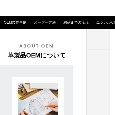
OEM製作事例
オーダー方法
納品までの流れ
エシカルな
キーホルダーストレート型
ABOUT OEM
イタリアンレザーで革製品OEM バングラ
革製品OEMに活か
革製品OEMについて
デシュ生産の強み
イード文化とは
2025.07.11
2025.04.04