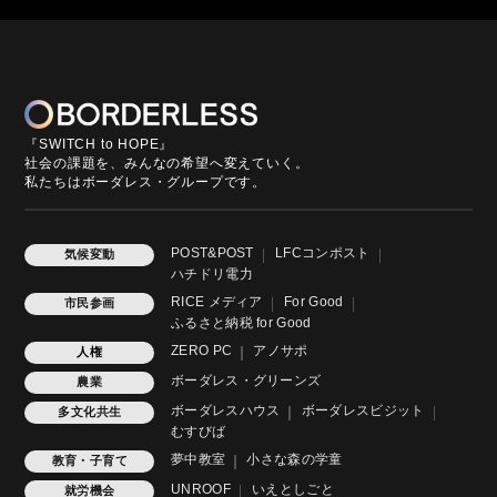
『SWITCH to HOPE』
社会の課題を、みんなの希望へ変えていく。
私たちはボーダレス・グループです。
POST&POST
LFCコンポスト
気候変動
ハチドリ電力
RICE メディア
For Good
市民参画
ふるさと納税 for Good
ZERO PC
アノサポ
人権
ボーダレス・グリーンズ
農業
ボーダレスハウス
ボーダレスビジット
多文化共生
むすびば
夢中教室
小さな森の学童
教育・子育て
UNROOF
いえとしごと
就労機会