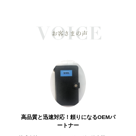
足！
希
一般社団
高品質と迅速対応！頼りになるOEMパ
ートナー
依頼して
淡水パ
おりまし
おりま