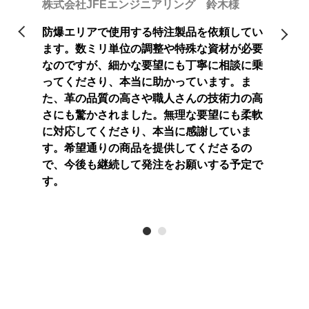
株式会社JFEエンジニアリング 鈴木様
模な工場
たが、
願いした
がほと
防爆エリアで使用する特注製品を依頼してい
急な納期
際には
ます。数ミリ単位の調整や特殊な資材が必要
。スピー
でも迅
なのですが、細かな要望にも丁寧に相談に乗
満足して
ディー
ってくださり、本当に助かっています。ま
ことも嬉
おり、
た、革の品質の高さや職人さんの技術力の高
お願いし
しいで
さにも驚かされました。無理な要望にも柔軟
たいと
に対応してくださり、本当に感謝していま
す。希望通りの商品を提供してくださるの
で、今後も継続して発注をお願いする予定で
す。