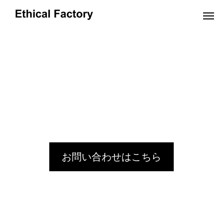
OEMだより
お問い合わせはこちら
革小物OEMの小ロット生産でオリジナル製
ショルダーバッグO
品を実現するポイントと費用解説
OEM:コスト削減の
2024.10.16
2024.09.19