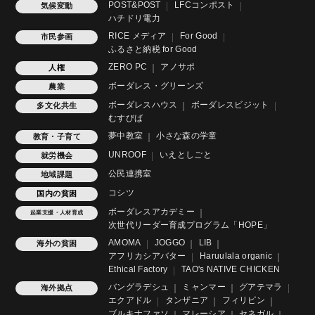
POST&POST
LFCコンポスト
気候変動
ハチドリ電力
RICE メディア
For Good
市民参画
ふるさと納税 for Good
ZERO PC
アノサポ
人権
ボーダレス・グリーンズ
農業
ボーダレスハウス
ボーダレスビジット
多文化共生
むすびば
夢中教室
小さな森の学童
教育・子育て
UNROOF
いえとしごと
就労機会
公民連携室
地域課題
コシツ
国内の貧困
ボーダレスアカデミー
起業支援・人材育成
次世代リーダー育成プログラム「HOPE」
AMOMA
JOGGO
LIB
海外の貧困
アフリカシアバター
Haruulala organic
Ethical Factory
TAO's NATIVE CHICKEN
バングラデシュ
ミャンマー
グアテマラ
海外拠点
エクアドル
タンザニア
フィリピン
ブルキナファソ
マレーシア
セネガル