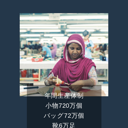
年間生産体制
小物720万個
バッグ72万個
靴6万足