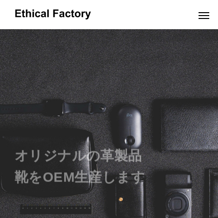
OEMだより
オリジナルの革製品
靴をOEM生産します
革小物OEMの小ロット生産でオリジナル製
ショルダーバッグO
品を実現するポイントと費用解説
OEM:コスト削減の
2024.10.16
2024.09.19
お問い合わせはこちらから