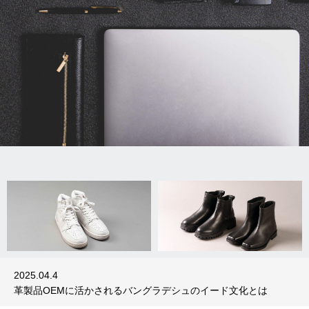
イタリアンレザーで革製品OEM バングラ
革製品OEMに活か
デシュ生産の強み
イード文化とは
2025.07.11
2025.04.04
2025.07.11
2025.04.4
2024.12.24
2024.11.7
イタリアンレザーで革製品OEM バングラデシュ生産の強み
革製品OEMに活かされるバングラデシュのイード文化とは
バッグOEM製作：マクアケで大成功を収めたその裏側とは？
リサイクルレザーとは？環境に配慮したサステナブルな素材で
OEM生産