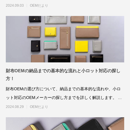
り、特に小ロット生産では
2024.09.03
OEMだより
財布OEMの納品までの基本的な流れと小ロット対応の探し
方！
財布OEMの選び方について、納品までの基本的な流れや、小ロ
ット対応のOEMメーカーの探し方までを詳しく解説します。 特
に、初めて財布のOE
2024.08.29
OEMだより