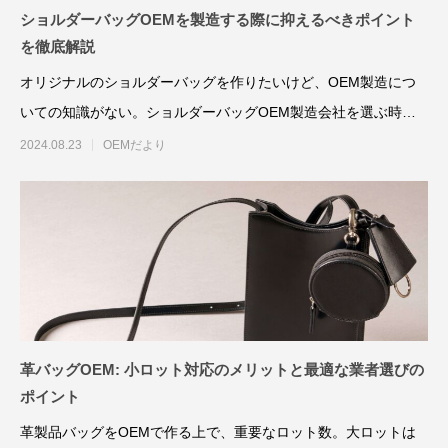
ショルダーバッグOEMを製造する際に抑えるべきポイント
を徹底解説
オリジナルのショルダーバッグを作りたいけど、OEM製造につ
いての知識がない。ショルダーバッグOEM製造会社を選ぶ時の
ポイントを知りたい！最
2024.08.23
OEMだより
革バッグOEM: 小ロット対応のメリットと最適な業者選びの
ポイント
革製品バッグをOEMで作る上で、重要なロット数。大ロットは