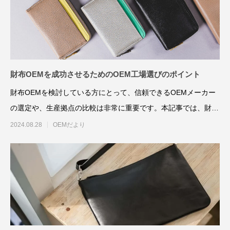
財布OEMを成功させるためのOEM工場選びのポイント
財布OEMを検討している方にとって、信頼できるOEMメーカー
の選定や、生産拠点の比較は非常に重要です。本記事では、財布
OEMの工場探しの方
2024.08.28
OEMだより