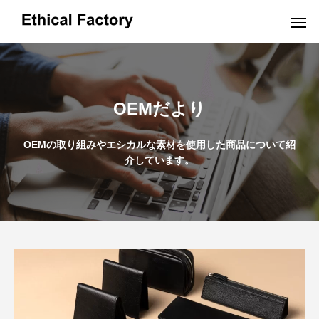
OEMだより
OEMだより
OEMの取り組みやエシカルな素材を使用した商品について紹
介しています。
革小物OEMの小ロット生産でオリジナル製
ショルダーバッグO
品を実現するポイントと費用解説
OEM:コスト削減の
2024.10.16
2024.09.19