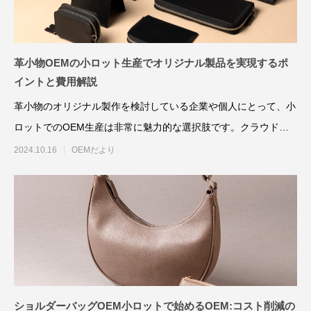
革小物OEMの小ロット生産でオリジナル製品を実現するポ
イントと費用解説
革小物のオリジナル製作を検討している企業や個人にとって、小
ロットでのOEM生産は非常に魅力的な選択肢です。クラウドフ
イタリアンレザーで革製品OEM バングラ
革製品OEMに活か
ァンディングやECサイ
2024.10.16
OEMだより
デシュ生産の強み
イード文化とは
2025.07.11
2025.04.04
ショルダーバッグOEM小ロットで始めるOEM:コスト削減の