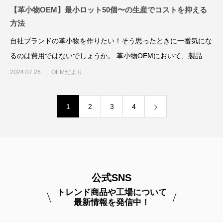
【革小物OEM】最小ロット50個〜の生産でコストを抑える
方法
自社ブランドの革小物を作りたい！そう思ったときに一番気にな
るのは費用ではないでしょうか。 革小物OEMにおいて、製品が
完成するまで
2024.07.26
OEMだより
1
2
3
4
公式SNS
トレンド商品や工場について
最新情報を発信中！