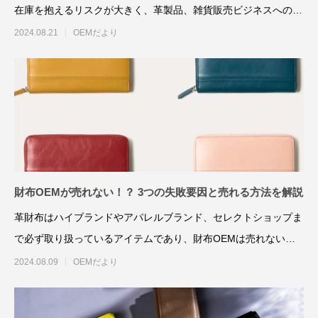
在庫を抱えるリスクが大きく、革製品、雑貨販売ビジネスへの参
入を難しく感じているお
2024.08.21
OEMだより
財布OEMが売れない！？ 3つの失敗要因と売れる方法を解説
革財布はハイブランドやアパレルブランド、セレクトショップま
で必ず取り扱っているアイテムであり、財布OEMは売れないか
もしれないと、不安を抱
2024.08.09
OEMだより