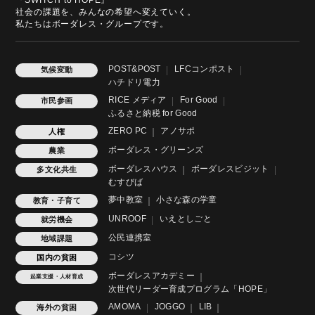
『SWITCH to HOPE』
社会の課題を、みんなの希望へ変えていく。
私たちはボーダレス・グループです。
POST&POST
LFCコンポスト
気候変動
ハチドリ電力
RICE メディア
For Good
市民参画
ふるさと納税 for Good
ZERO PC
アノサポ
人権
ボーダレス・グリーンズ
農業
ボーダレスハウス
ボーダレスビジット
多文化共生
むすびば
夢中教室
小さな森の学童
教育・子育て
UNROOF
いえとしごと
就労機会
公民連携室
地域課題
コシツ
国内の貧困
ボーダレスアカデミー
起業支援・人材育成
次世代リーダー育成プログラム「HOPE」
AMOMA
JOGGO
LIB
海外の貧困