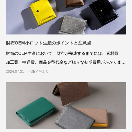
財布OEM小ロット生産のポイントと注意点
財布のOEM生産において、財布が完成するまでには、素材費、
加工費、輸送費、商品金型代金など様々な初期費用がかかりま
す。また、在庫リスクやテ
2024.07.31
OEMだより