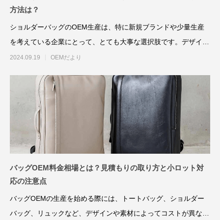
方法は？
ショルダーバッグのOEM生産は、特に新規ブランドや少量生産
を考えている企業にとって、とても大事な選択肢です。デザイン
の自由度や市場のニーズ
2024.09.19
OEMだより
バッグOEM料金相場とは？見積もりの取り方と小ロット対
応の注意点
バッグOEMの生産を始める際には、トートバッグ、ショルダー
バッグ、リュックなど、デザインや素材によってコストが異な