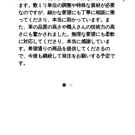
急な納期
際には
ます。数ミリ単位の調整や特殊な資材が必要
。スピー
でも迅
なのですが、細かな要望にも丁寧に相談に乗
満足して
ディー
ってくださり、本当に助かっています。ま
ことも嬉
おり、
た、革の品質の高さや職人さんの技術力の高
お願いし
しいで
さにも驚かされました。無理な要望にも柔軟
たいと
に対応してくださり、本当に感謝していま
す。希望通りの商品を提供してくださるの
で、今後も継続して発注をお願いする予定で
す。