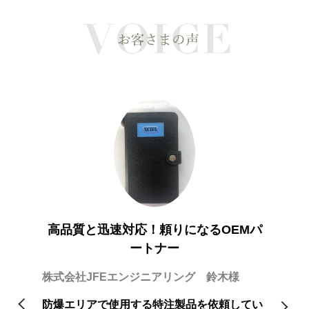
足！
希
一般社団
高品質と迅速対応！頼りになるOEMパ
ートナー
依頼して
淡水パ
おりまし
おりま
株式会社JFEエンジニアリング 鈴木様
模な工場
たが、
願いした
がほと
防爆エリアで使用する特注製品を依頼してい