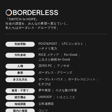
『SWITCH to HOPE』
社会の課題を、みんなの希望へ変えていく。
私たちはボーダレス・グループです。
POST&POST
LFCコンポスト
気候変動
ハチドリ電力
RICE メディア
For Good
市民参画
ふるさと納税 for Good
ZERO PC
アノサポ
人権
ボーダレス・グリーンズ
農業
ボーダレスハウス
ボーダレスビジット
多文化共生
むすびば
夢中教室
小さな森の学童
教育・子育て
UNROOF
いえとしごと
就労機会
公民連携室
地域課題
コシツ
国内の貧困