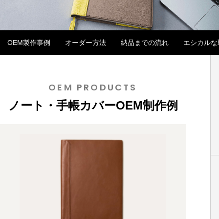
OEM製作事例
オーダー方法
納品までの流れ
エシカルな
ノート・手帳カバーOEM
OEM PRODUCTS
イタリアンレザーで革製品OEM バングラ
革製品OEMに活か
ノート・手帳カバーOEM制作例
デシュ生産の強み
イード文化とは
2025.07.11
2025.04.04