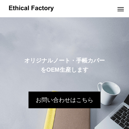
OEMだより
オリジナルノート・手帳カバー
をOEM生産します
革小物OEMの小ロット生産でオリジナル製
ショルダーバッグO
お問い合わせはこちら
品を実現するポイントと費用解説
OEM:コスト削減の
2024.10.16
2024.09.19