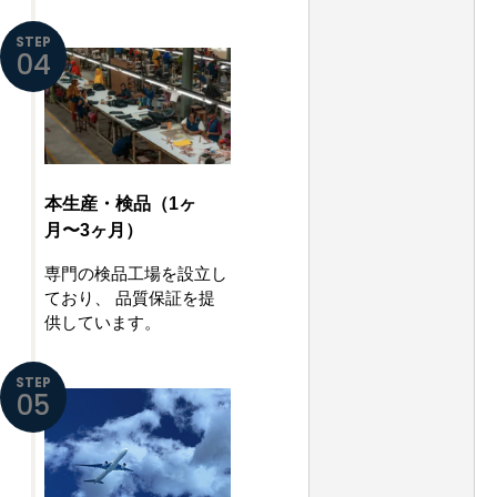
STEP
04
本生産・検品（1ヶ
月〜3ヶ月）
専門の検品工場を設立し
ており、
品質保証を提
供しています。
STEP
05