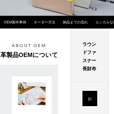
OEM製作事例
オーダー方法
納品までの流れ
エシカルな
ラウンドファスナー長財布
ラウン
ABOUT OEM
イタリアンレザーで革製品OEM バングラ
革製品OEMに活か
ドファ
革製品OEMについて
デシュ生産の強み
イード文化とは
スナー
2025.07.11
2025.04.04
長財布
お
見