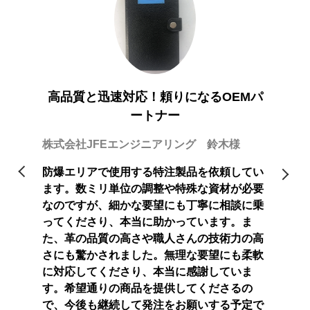
足！
希
一般社団
高品質と迅速対応！頼りになるOEMパ
ートナー
依頼して
淡水パ
おりまし
おりま
株式会社JFEエンジニアリング 鈴木様
模な工場
たが、
願いした
がほと
防爆エリアで使用する特注製品を依頼してい
急な納期
際には
ます。数ミリ単位の調整や特殊な資材が必要
。スピー
でも迅
なのですが、細かな要望にも丁寧に相談に乗
満足して
ディー
ってくださり、本当に助かっています。ま
ことも嬉
おり、
た、革の品質の高さや職人さんの技術力の高
お願いし
しいで
さにも驚かされました。無理な要望にも柔軟
たいと
に対応してくださり、本当に感謝していま
す。希望通りの商品を提供してくださるの
で、今後も継続して発注をお願いする予定で