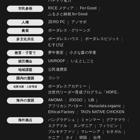
ハチドリ電力
RICE メディア
For Good
市民参画
ふるさと納税 for Good
ZERO PC
アノサポ
人権
ボーダレス・グリーンズ
農業
ボーダレスハウス
ボーダレスビジット
多文化共生
むすびば
夢中教室
小さな森の学童
教育・子育て
UNROOF
いえとしごと
就労機会
公民連携室
地域課題
コシツ
国内の貧困
ボーダレスアカデミー
起業支援・人材育成
次世代リーダー育成プログラム「HOPE」
AMOMA
JOGGO
LIB
海外の貧困
アフリカシアバター
Haruulala organic
Ethical Factory
TAO's NATIVE CHICKEN
バングラデシュ
ミャンマー
グアテマラ
海外拠点
エクアドル
タンザニア
フィリピン
ブルキナファソ
マレーシア
セネガル
ケニア
タイ
韓国
台湾