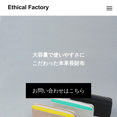
OEMだより
大容量で使いやすさに
こだわった本革長財布
革小物OEMの小ロット生産でオリジナル製
ショルダーバッグO
お問い合わせはこちら
品を実現するポイントと費用解説
OEM:コスト削減の
2024.10.16
2024.09.19