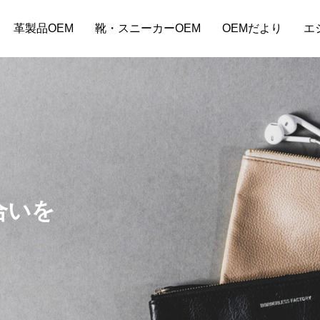
革製品OEM
靴・スニーカーOEM
OEMだより
エ
合いを
ーバッグOEM小ロットで始める
バッグOEM料金相場とは？見積
コスト削減の方法は？
方と小ロット対応の注意点
9
2024.09.03