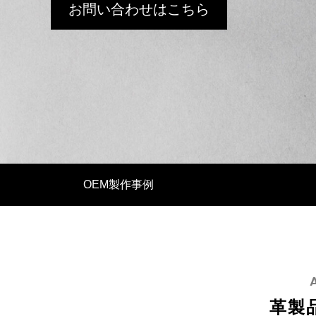
お問い合わせはこちら
イタリアンレザーで革製品OEM バングラ
革製品O
デシュ生産の強み
イード文
OEM製作事例
2025.07.11
2025.04.0
革製