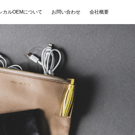
シカルOEMについて
お問い合わせ
会社概要
スタッフブログ
もりの取り
財布OEMの納品までの基本的な流れと小ロ
ット対応の探し方！
2024.08.29