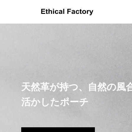
OEMだより
天然革が持つ、自然の風
活かしたポーチ
革小物OEMの小ロット生産でオリジナル製
ショルダ
品を実現するポイントと費用解説
OEM:
2024.10.16
2024.09.1