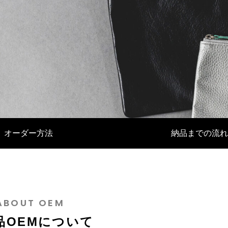
EMに活かされるバングラデシュの
バッグOEM製作：マクアケで大
化とは
たその裏側とは？
ポーチ
オーダー方法
納品までの流れ
4
2024.12.24
ABOUT OEM
品OEMについて