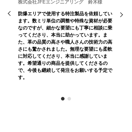
株式会社JFEエンジニアリング 鈴木様
模な工場
たが、
願いした
がほと
防爆エリアで使用する特注製品を依頼してい
急な納期
際には
ます。数ミリ単位の調整や特殊な資材が必要
。スピー
でも迅
なのですが、細かな要望にも丁寧に相談に乗
満足して
ディー
ってくださり、本当に助かっています。ま
ことも嬉
おり、
た、革の品質の高さや職人さんの技術力の高
お願いし
しいで
さにも驚かされました。無理な要望にも柔軟
たいと
に対応してくださり、本当に感謝していま
す。希望通りの商品を提供してくださるの
で、今後も継続して発注をお願いする予定で
す。