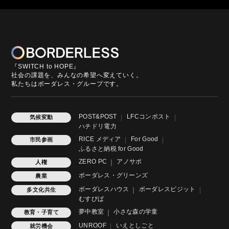
『SWITCH to HOPE』
社会の課題を、みんなの希望へ変えていく。
私たちはボーダレス・グループです。
POST&POST
LFCコンポスト
気候変動
ハチドリ電力
RICE メディア
For Good
市民参画
ふるさと納税 for Good
ZERO PC
アノサポ
人権
ボーダレス・グリーンズ
農業
ボーダレスハウス
ボーダレスビジット
多文化共生
むすびば
夢中教室
小さな森の学童
教育・子育て
UNROOF
いえとしごと
就労機会