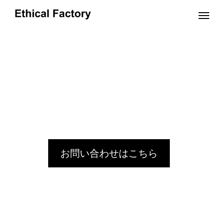
OEMだより
お問い合わせはこちら
革小物OEMの小ロット生産でオリジナル製
ショルダーバッグO
品を実現するポイントと費用解説
OEM:コスト削減の
2024.10.16
2024.09.19