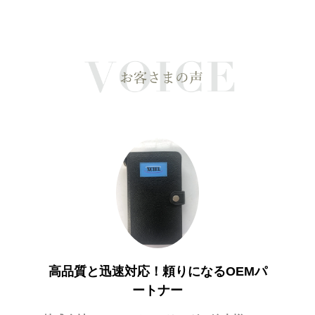
足！
希
一般社団
高品質と迅速対応！頼りになるOEMパ
ートナー
依頼して
淡水パ
おりまし
おりま