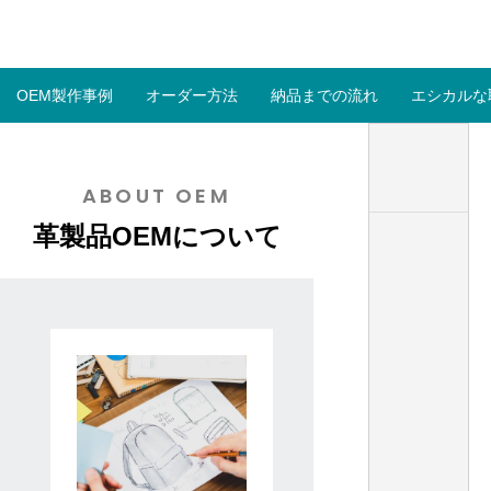
OEM製作事例
オーダー方法
納品までの流れ
エシカルな
コンパクトミニ財布
ABOUT OEM
イタリアンレザーで革製品OEM バングラ
革製品OEMに活か
革製品OEMについて
デシュ生産の強み
イード文化とは
2025.07.11
2025.04.04