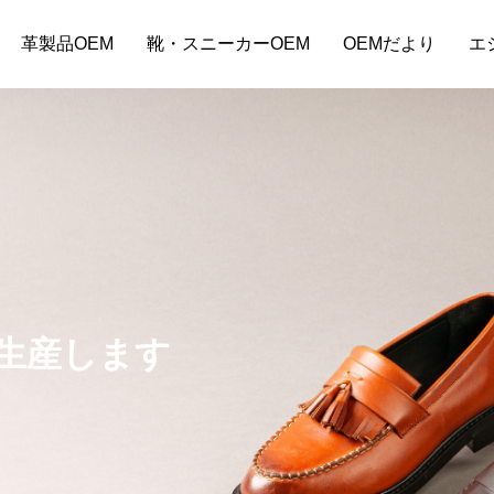
革製品OEM
靴・スニーカーOEM
OEMだより
エ
生産します
ーバッグOEM小ロットで始める
バッグOEM料金相場とは？見積
コスト削減の方法は？
方と小ロット対応の注意点
9
2024.09.03