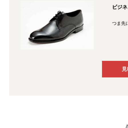
ビジネ
つま先
見