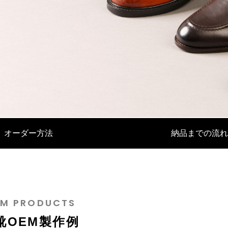
EMに活かされるバングラデシュの
バッグOEM製作：マクアケで大
化とは
たその裏側とは？
革靴OEM
オーダー方法
納品までの流れ
4
2024.12.24
M PRODUCTS
靴OEM製作例