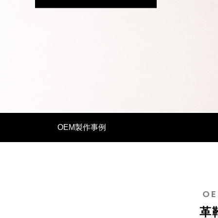
イタリアンレザーで革製品OEM バングラ
革製品O
デシュ生産の強み
イード文
OEM製作事例
2025.07.11
2025.04.0
OE
革