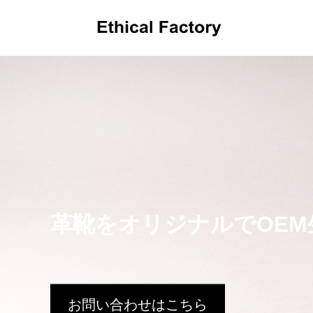
OEMだより
革靴をオリジナルでOEM
革小物OEMの小ロット生産でオリジナル製
ショルダ
品を実現するポイントと費用解説
OEM:
2024.10.16
2024.09.1
お問い合わせはこちら