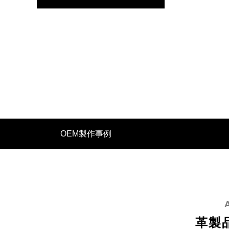
イタリアンレザーで革製品OEM バングラ
革製品O
デシュ生産の強み
イード文
OEM製作事例
2025.07.11
2025.04.0
革製