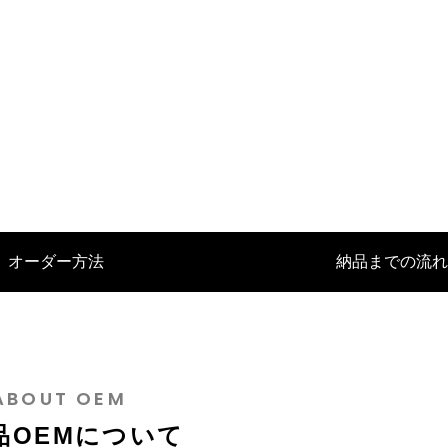
EMに活かされるバングラデシュの
バッグOEM製作：マクアケで大
化とは
たその裏側とは？
レザートレー
オーダー方法
納品までの流れ
4
2024.12.24
ABOUT OEM
品OEMについて