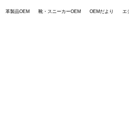
革製品OEM
靴・スニーカーOEM
OEMだより
エ
るレザートレー
ーバッグOEM小ロットで始める
バッグOEM料金相場とは？見積
コスト削減の方法は？
方と小ロット対応の注意点
9
2024.09.03