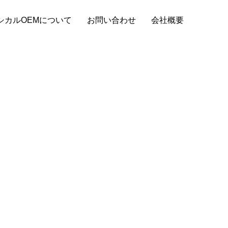
シカルOEMについて
お問い合わせ
会社概要
スタッフブログ
もりの取り
財布OEMの納品までの基本的な流れと小ロ
ット対応の探し方！
2024.08.29