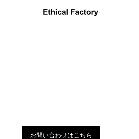
OEMだより
小物をまとめて収納でき
革小物OEMの小ロット生産でオリジナル製
ショルダ
品を実現するポイントと費用解説
OEM:
2024.10.16
2024.09.1
お問い合わせはこちら