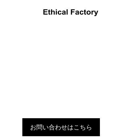
OEMだより
革小物OEMの小ロット生産でオリジナル製
ショルダ
品を実現するポイントと費用解説
OEM:
2024.10.16
2024.09.1
お問い合わせはこちら