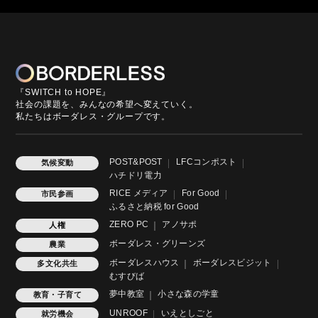
『SWITCH to HOPE』
社会の課題を、みんなの希望へ変えていく。
私たちはボーダレス・グループです。
POST&POST
LFCコンポスト
気候変動
ハチドリ電力
RICE メディア
For Good
市民参画
ふるさと納税 for Good
ZERO PC
アノサポ
人権
ボーダレス・グリーンズ
農業
ボーダレスハウス
ボーダレスビジット
多文化共生
むすびば
夢中教室
小さな森の学童
教育・子育て
UNROOF
いえとしごと
就労機会