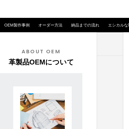
OEM製作事例
オーダー方法
納品までの流れ
エシカルな
ベルト付き長財布
ABOUT OEM
イタリアンレザーで革製品OEM バングラ
革製品OEMに活か
革製品OEMについて
デシュ生産の強み
イード文化とは
2025.07.11
2025.04.04