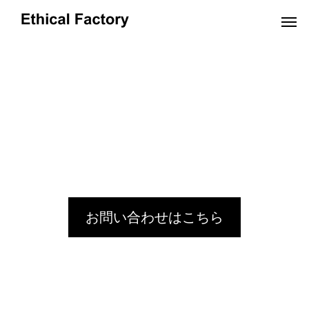
OEMだより
お問い合わせはこちら
革小物OEMの小ロット生産でオリジナル製
ショルダーバッグO
品を実現するポイントと費用解説
OEM:コスト削減の
2024.10.16
2024.09.19