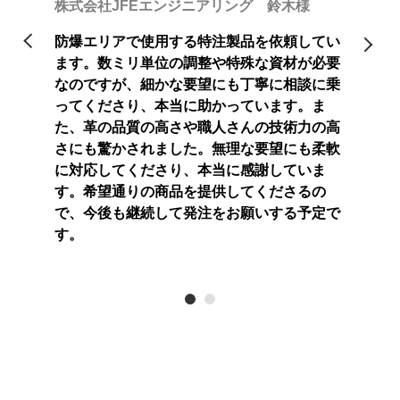
株式会社JFEエンジニアリング 鈴木様
模な工場
たが、
願いした
がほと
防爆エリアで使用する特注製品を依頼してい
急な納期
際には
ます。数ミリ単位の調整や特殊な資材が必要
。スピー
でも迅
なのですが、細かな要望にも丁寧に相談に乗
満足して
ディー
ってくださり、本当に助かっています。ま
ことも嬉
おり、
た、革の品質の高さや職人さんの技術力の高
お願いし
しいで
さにも驚かされました。無理な要望にも柔軟
たいと
に対応してくださり、本当に感謝していま
す。希望通りの商品を提供してくださるの
で、今後も継続して発注をお願いする予定で
す。