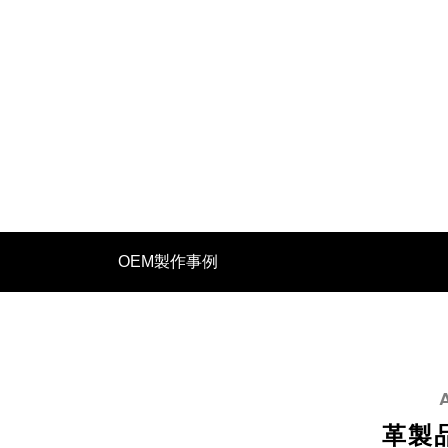
イタリアンレザーで革製品OEM バングラ
革製品O
デシュ生産の強み
イード文
OEM製作事例
2025.07.11
2025.04.0
革製