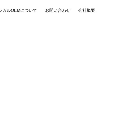
シカルOEMについて
お問い合わせ
会社概要
スタッフブログ
もりの取り
財布OEMの納品までの基本的な流れと小ロ
ット対応の探し方！
2024.08.29