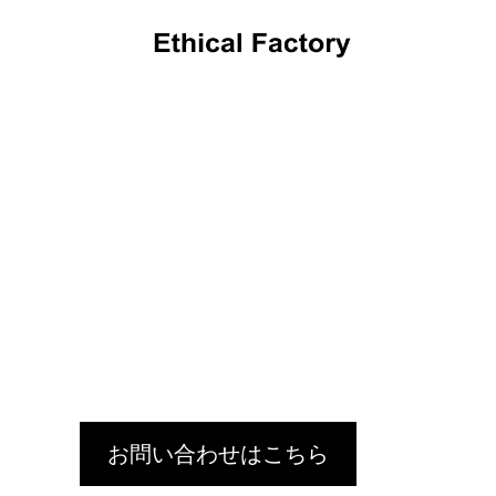
OEMだより
革小物OEMの小ロット生産でオリジナル製
ショルダ
品を実現するポイントと費用解説
OEM:
2024.10.16
2024.09.1
お問い合わせはこちら