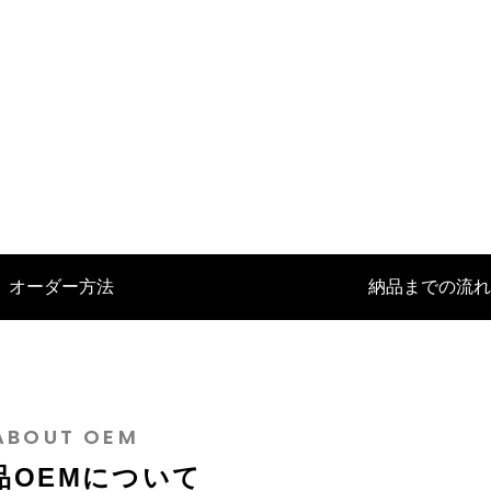
EMに活かされるバングラデシュの
バッグOEM製作：マクアケで大
化とは
たその裏側とは？
スマホショルダーバッグ
オーダー方法
納品までの流れ
4
2024.12.24
ABOUT OEM
品OEMについて