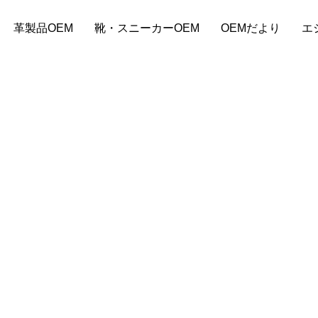
革製品OEM
靴・スニーカーOEM
OEMだより
エ
ーバッグOEM小ロットで始める
バッグOEM料金相場とは？見積
コスト削減の方法は？
方と小ロット対応の注意点
9
2024.09.03