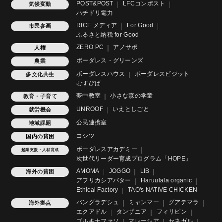
POST&POST
LFCコンポスト
気候変動
ハチドリ電力
RICE メディア
For Good
市民参画
ふるさと納税 for Good
ZERO PC
アノサポ
人権
ボーダレス・グリーンズ
農業
ボーダレスハウス
ボーダレスビジット
多文化共生
むすびば
夢中教室
小さな森の学童
教育・子育て
UNROOF
いえとしごと
就労機会
公民連携室
地域課題
コシツ
国内の貧困
ボーダレスアカデミー
起業支援・人材育成
次世代リーダー育成プログラム「HOPE」
AMOMA
JOGGO
LIB
海外の貧困
アフリカシアバター
Haruulala organic
Ethical Factory
TAO's NATIVE CHICKEN
バングラデシュ
ミャンマー
グアテマラ
海外拠点
エクアドル
タンザニア
フィリピン
ブルキナファソ
マレーシア
セネガル