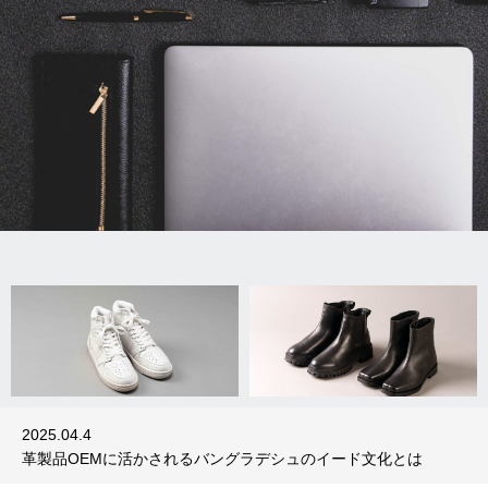
イタリアンレザーで革製品OEM バングラ
革製品OEMに活か
デシュ生産の強み
イード文化とは
2025.07.11
2025.04.04
2025.07.11
2025.04.4
2024.12.24
2024.11.7
イタリアンレザーで革製品OEM バングラデシュ生産の強み
革製品OEMに活かされるバングラデシュのイード文化とは
バッグOEM製作：マクアケで大成功を収めたその裏側とは？
リサイクルレザーとは？環境に配慮したサステナブルな素材で
OEM生産