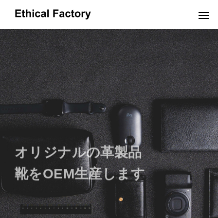
OEMだより
オリジナルの革製品
靴をOEM生産します
革小物OEMの小ロット生産でオリジナル製
ショルダーバッグO
品を実現するポイントと費用解説
OEM:コスト削減の
2024.10.16
2024.09.19
お問い合わせはこちらから