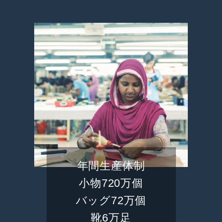
年間生産体制
小物720万個
バッグ72万個
靴6万足