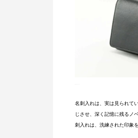
出典：ビジネスレザーファクトリー
名刺入れは、実は見られて
じさせ、深く記憶に残るノ
刺入れは、洗練された印象