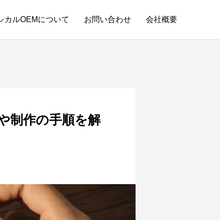
シカルOEMについて
お問い合わせ
会社概要
スタッフブログ
や制作の手順を解
もりの取り
財布OEMの納品までの基本的な流れと小ロ
ット対応の探し方！
2024.08.29