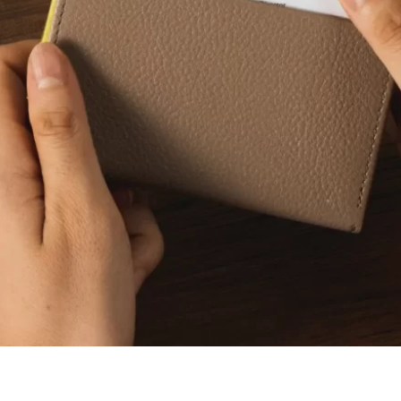
EMに活かされるバングラデシュの
バッグOEM製作：マクアケで大
化とは
たその裏側とは？
4
2024.12.24