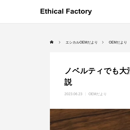
OEMだより
エシカルOEMだより
OEMだより
ノベルティでも大
説
2023.06.23
OEMだより
革小物OEMの小ロット生産でオリジナル製
ショルダ
品を実現するポイントと費用解説
OEM:
2024.10.16
2024.09.1