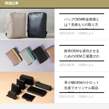
関連記事
バッグOEM料金相場と
は？見積もりの取り方
と小ロット対応の注意
2024.09.03
OEMだより
点
財布OEMを成功させる
ためのOEM工場選びの
ポイント
2024.08.28
OEMだより
革小物OEMの小ロット
生産でオリジナル製品
を実現するポイントと
2024.10.16
OEMだより
費用解説