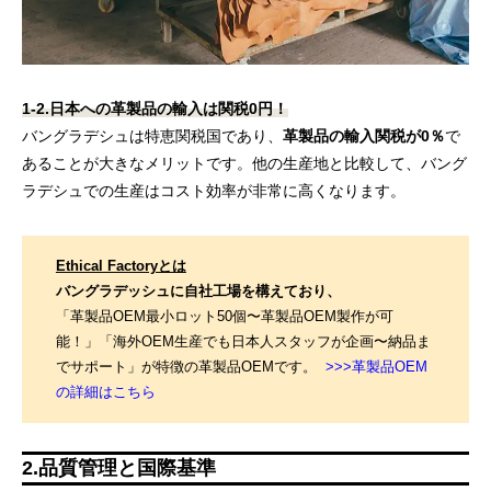
1-2.日本への革製品の輸入は関税0円！
バングラデシュは特恵関税国であり、
革製品の輸入関税が0％
で
あることが大きなメリットです。他の生産地と比較して、バング
ラデシュでの生産はコスト効率が非常に高くなります。
Ethical Factoryとは
バングラデッシュに自社工場を構えており、
「革製品OEM最小ロット50個〜革製品OEM製作が可
能！」「海外OEM生産でも日本人スタッフが企画〜納品ま
でサポート」が特徴の革製品OEMです。
>>>革製品OEM
の詳細はこちら
2.品質管理と国際基準