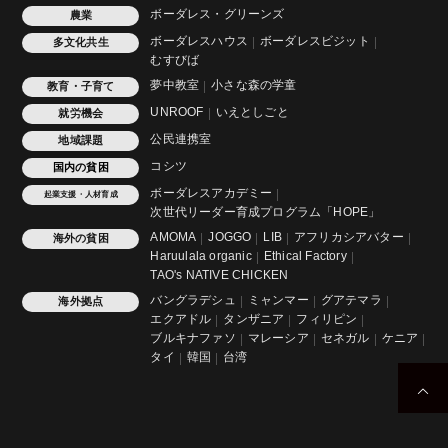
ボーダレス・グリーンズ
農業
ボーダレスハウス
ボーダレスビジット
多文化共生
むすびば
夢中教室
小さな森の学童
教育・子育て
UNROOF
いえとしごと
就労機会
公民連携室
地域課題
コシツ
国内の貧困
ボーダレスアカデミー
起業支援・人材育成
次世代リーダー育成プログラム「HOPE」
AMOMA
JOGGO
LIB
アフリカシアバター
海外の貧困
Haruulala organic
Ethical Factory
TAO's NATIVE CHICKEN
バングラデシュ
ミャンマー
グアテマラ
海外拠点
エクアドル
タンザニア
フィリピン
ブルキナファソ
マレーシア
セネガル
ケニア
タイ
韓国
台湾