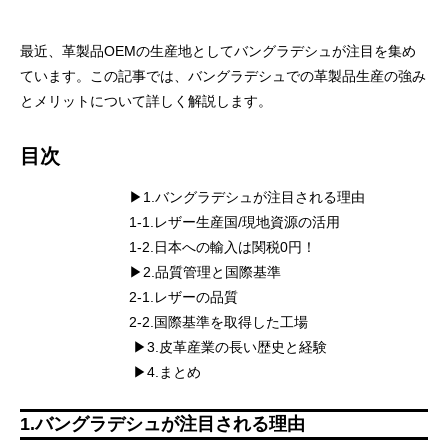
最近、革製品OEMの生産地としてバングラデシュが注目を集め
ています。この記事では、バングラデシュでの革製品生産の強み
とメリットについて詳しく解説します。
目次
▶︎1.バングラデシュが注目される理由
イタリアンレザーで革製品OEM バ
革製品OEMに活
1-1.レザー生産国/現地資源の活用
ングラデシュ生産の強み
シュのイード文
1-2.日本への輸入は関税0円！
2025.07.11
2025.04.04
▶︎2.品質管理と国際基準
2-1.レザーの品質
2-2.国際基準を取得した工場
▶︎3.皮革産業の長い歴史と経験
▶︎4.まとめ
1.バングラデシュが注目される理由