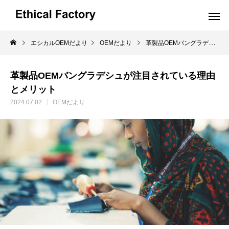
エシカルOEMだより
OEMだより
革製品OEMバングラデシュが注目されている理由とメリット
OEMだより
革製品OEMバングラデシュが注目されている理由
とメリット
2024.07.02
OEMだより
革小物OEMの小ロット生産でオリジ
ショルダーバッグ
ナル製品を実現するポイントと費用
めるOEM:コス
2024.10.16
2024.09.19
解説