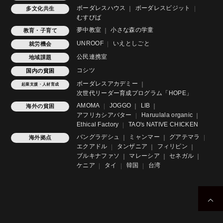
ボーダレスハウス
ボーダレスビジット
多文化共生
むすびば
夢中教室
小さな森の学童
教育・子育て
UNROOF
いえとしごと
就労機会
公民連携室
地域課題
コシツ
国内の貧困
ボーダレスアカデミー
起業支援・人材育成
次世代リーダー育成プログラム「HOPE」
AMOMA
JOGGO
LIB
海外の貧困
アフリカシアバター
Haruulala organic
Ethical Factory
TAO's NATIVE CHICKEN
バングラデシュ
ミャンマー
グアテマラ
海外拠点
エクアドル
タンザニア
フィリピン
ブルキナファソ
マレーシア
セネガル
ケニア
タイ
韓国
台湾