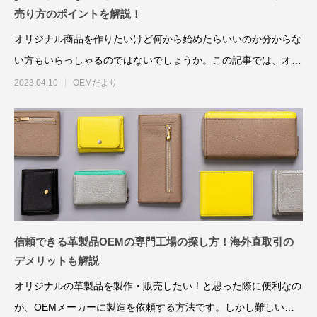
売り方のポイントを解説！
オリジナル商品を作りたいけど何から始めたらいいのか分からな
い方もいらっしゃるのではないでしょうか。この記事では、オリ
ジナル商品の作り方と
2023.04.10
OEMだより
信頼できる革製品OEMの専門工場の探し方！海外直取引の
デメリットも解説
オリジナルの革製品を製作・販売したい！と思った際に便利なの
が、OEMメーカーに製造を依頼する方法です。しかし難しいの