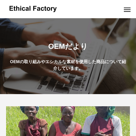
OEMだより
OEMだより
OEMの取り組みやエシカルな素材を使用した商品について紹
介しています。
革小物OEMの小ロット生産でオリジナル製
ショルダーバッグO
品を実現するポイントと費用解説
OEM:コスト削減の
2024.10.16
2024.09.19