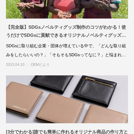
【完全版】SDGsノベルティグッズ制作のコツがわかる！使
うだけでSDGsに貢献できるオリジナルノベルティグッズの
作り方。
SDGsに取り組む企業・団体が増えている中で、「どんな取り組
みをしたらいいの？」「そもそもSDGsってなに？」と悩まれる
イタリアンレザーで革製品OEM バングラ
革製品OEMに活か
方も多いのではな
2023.04.10
OEMだより
デシュ生産の強み
イード文化とは
2025.07.11
2025.04.04
[3分でわかる]誰でも簡単に作れるオリジナル商品の作り方と