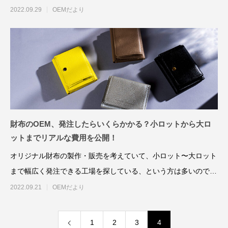
は、数あるOEM工場
2022.09.29
OEMだより
財布のOEM、発注したらいくらかかる？小ロットから大ロ
ットまでリアルな費用を公開！
オリジナル財布の製作・販売を考えていて、小ロット〜大ロット
まで幅広く発注できる工場を探している、という方は多いのでは
ないでしょうか？特に
2022.09.21
OEMだより
1
2
3
4