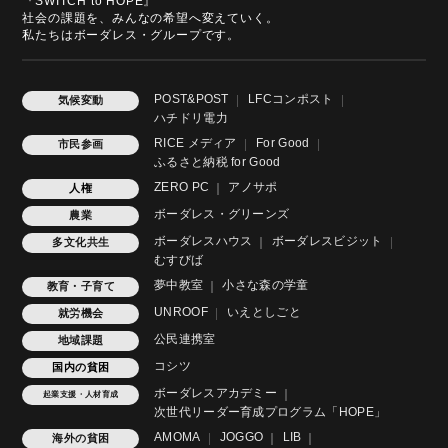
『SWITCH to HOPE』
社会の課題を、みんなの希望へ変えていく。
私たちはボーダレス・グループです。
POST&POST
LFCコンポスト
気候変動
ハチドリ電力
RICE メディア
For Good
市民参画
ふるさと納税 for Good
ZERO PC
アノサポ
人権
ボーダレス・グリーンズ
農業
ボーダレスハウス
ボーダレスビジット
多文化共生
むすびば
夢中教室
小さな森の学童
教育・子育て
UNROOF
いえとしごと
就労機会
公民連携室
地域課題
コシツ
国内の貧困
ボーダレスアカデミー
起業支援・人材育成
次世代リーダー育成プログラム「HOPE」
AMOMA
JOGGO
LIB
海外の貧困