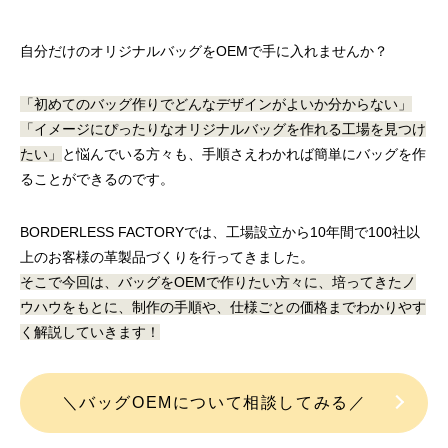
自分だけのオリジナルバッグをOEMで手に入れませんか？
「初めてのバッグ作りでどんなデザインがよいか分からない」
「イメージにぴったりなオリジナルバッグを作れる工場を見つけ
たい」
と悩んでいる方々も、
手順さえわかれば簡単にバッグを作
ることができるのです。
イタリアンレザーで革製品OEM バングラ
革製品OEMに活か
BORDERLESS FACTORYでは、工場設立から10年間で100社以
デシュ生産の強み
イード文化とは
上のお客様の革製品づくりを行ってきました。
2025.07.11
2025.04.04
そこで今回は、バッグをOEMで作りたい方々に、培ってきたノ
ウハウをもとに、制作の手順や、仕様ごとの価格までわかりやす
く解説していきます！
＼
バッグOEMについて相談してみる／