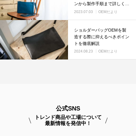
ンから製作手順まで詳しく解
説！
2023.07.03
OEMだより
ショルダーバッグOEMを製
造する際に抑えるべきポイン
トを徹底解説
2024.08.23
OEMだより
公式SNS
トレンド商品や工場について
最新情報を発信中！